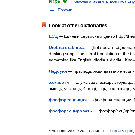
Игры ⚽
Поможем решить контрольну
Ерэтык
Look at other dictionaries:
ЕСЦ
— Единый сервисный центр http://thes
Drobna drabnitsa
— (Belarusian: «Дробна дра
drinking song. The literal translation of the tit
something like English: diddle a diddle . 
Лядоўня
— прылада, якая дазваляе есці
заживати
— 1. ужываць, выкарыстоўваць; 2.
чыніць, учыняць; 4. есці, піць, спажываць
фосфоресценция
— фосфор/есц/енци/я 
фосфоресцировать
— фосфор/есц/ир/о
© Academic, 2000-2026
Contact us:
Technical Support
,