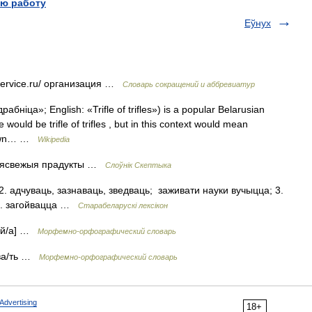
ю работу
Еўнух
ervice.ru/​ организация …
Словарь сокращений и аббревиатур
бніца»; English: «Trifle of trifles») is a popular Belarusian
le would be trifle of trifles , but in this context would mean
Known… …
Wikipedia
 нясвежыя прадукты …
Слоўнік Скептыка
 адчуваць, зазнаваць, зведваць;  заживати науки вучыцца; 3.
; 5. загойвацца …
Старабеларускі лексікон
[й/а] …
Морфемно-орфографический словарь
ва/ть …
Морфемно-орфографический словарь
Advertising
18+