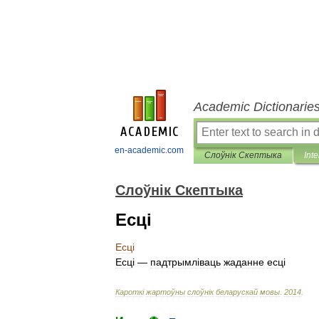
Academic Dictionarie
en-academic.com
Слоўнік Скептыка
Inte
Слоўнік Скептыка
Есці
Есц
і
Есц
і —
падтрымл
і
ваць
жаданне
есц
і
Каротк
і
жартоўны
слоўн
і
к
беларускай
мовы
.
2014
.