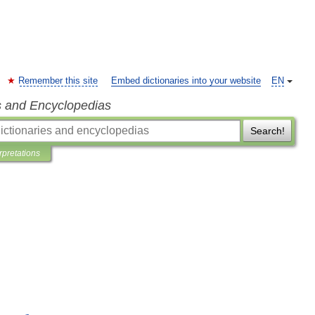
Remember this site
Embed dictionaries into your website
EN
s and Encyclopedias
Search!
rpretations